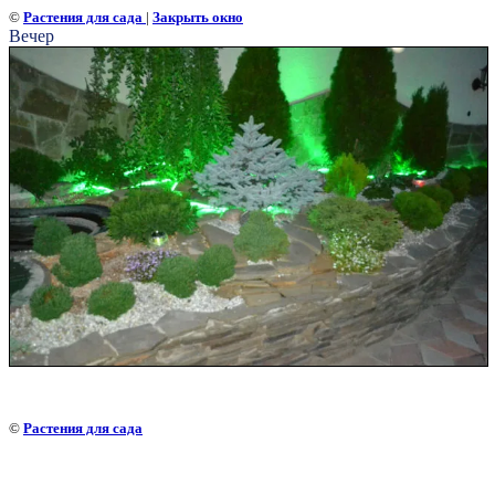
©
Растения для сада
|
Закрыть окно
Вечер
©
Растения для сада