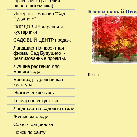
Прайс-лист (растения
нашего питомника)
Клен красный Octo
Интернет - магазин "Сад
Будущего"
ПЛОДОВЫЕ деревья и
кустарники
САДОВЫЙ ЦЕНТР продаж
Ландшафтно-проектная
фирма "Сад Будущего" -
реализованные проекты.
Лучшие растения для
Вашего сада
Клены
Виноград - древнейшая
культура
Экзотические сады
Топиарное искусство
Ландшафтно-садовые стили
Живые изгороди
Советы садовника
Поиск по сайту